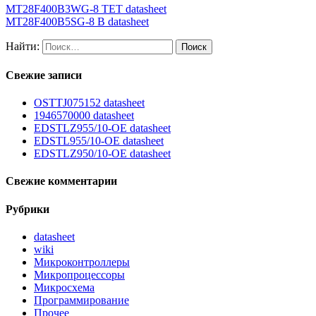
MT28F400B3WG-8 TET datasheet
MT28F400B5SG-8 B datasheet
Найти:
Свежие записи
OSTTJ075152 datasheet
1946570000 datasheet
EDSTLZ955/10-OE datasheet
EDSTL955/10-OE datasheet
EDSTLZ950/10-OE datasheet
Свежие комментарии
Рубрики
datasheet
wiki
Микроконтроллеры
Микропроцессоры
Микросхема
Программирование
Прочее