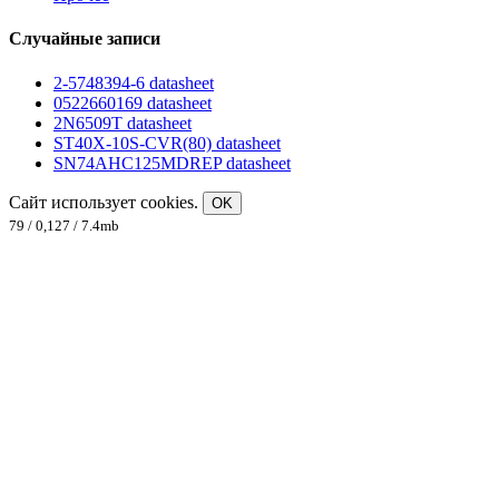
Случайные записи
2-5748394-6 datasheet
0522660169 datasheet
2N6509T datasheet
ST40X-10S-CVR(80) datasheet
SN74AHC125MDREP datasheet
Сайт использует cookies.
OK
79 / 0,127 / 7.4mb