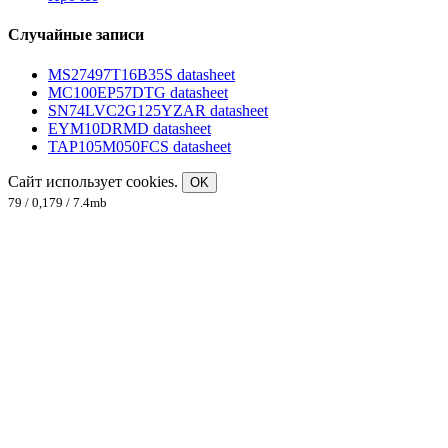
Случайные записи
MS27497T16B35S datasheet
MC100EP57DTG datasheet
SN74LVC2G125YZAR datasheet
EYM10DRMD datasheet
TAP105M050FCS datasheet
Сайт использует cookies.
OK
79 / 0,179 / 7.4mb