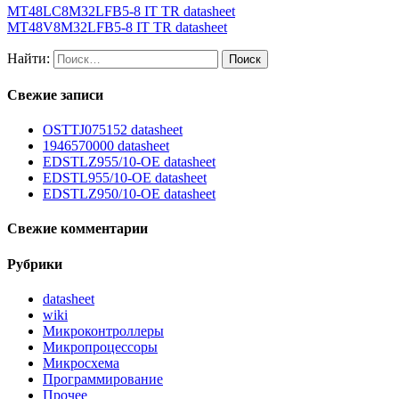
MT48LC8M32LFB5-8 IT TR datasheet
MT48V8M32LFB5-8 IT TR datasheet
Найти:
Свежие записи
OSTTJ075152 datasheet
1946570000 datasheet
EDSTLZ955/10-OE datasheet
EDSTL955/10-OE datasheet
EDSTLZ950/10-OE datasheet
Свежие комментарии
Рубрики
datasheet
wiki
Микроконтроллеры
Микропроцессоры
Микросхема
Программирование
Прочее