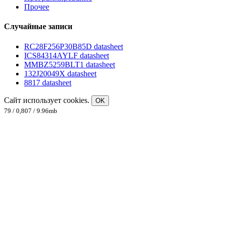
Прочее
Случайные записи
RC28F256P30B85D datasheet
ICS84314AYLF datasheet
MMBZ5259BLT1 datasheet
132J20049X datasheet
8817 datasheet
Сайт использует cookies.
OK
79 / 0,807 / 9.96mb