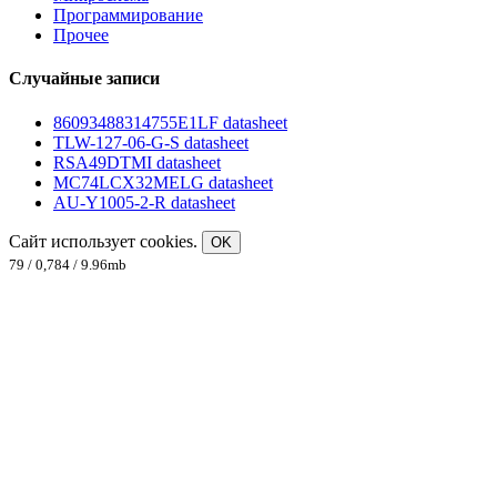
Программирование
Прочее
Случайные записи
86093488314755E1LF datasheet
TLW-127-06-G-S datasheet
RSA49DTMI datasheet
MC74LCX32MELG datasheet
AU-Y1005-2-R datasheet
Сайт использует cookies.
OK
79 / 0,784 / 9.96mb