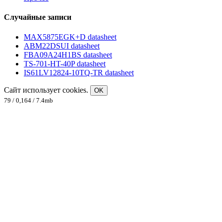
Случайные записи
MAX5875EGK+D datasheet
ABM22DSUI datasheet
FBA09A24H1BS datasheet
TS-701-HT-40P datasheet
IS61LV12824-10TQ-TR datasheet
Сайт использует cookies.
OK
79 / 0,164 / 7.4mb