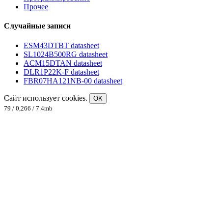
Прочее
Случайные записи
ESM43DTBT datasheet
SL1024B500RG datasheet
ACM15DTAN datasheet
DLR1P22K-F datasheet
FBR07HA121NB-00 datasheet
Сайт использует cookies.
OK
79 / 0,266 / 7.4mb