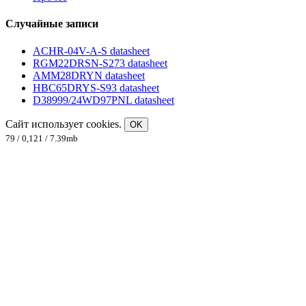
Случайные записи
ACHR-04V-A-S datasheet
RGM22DRSN-S273 datasheet
AMM28DRYN datasheet
HBC65DRYS-S93 datasheet
D38999/24WD97PNL datasheet
Сайт использует cookies.
OK
79 / 0,121 / 7.39mb