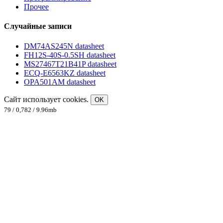
Прочее
Случайные записи
DM74AS245N datasheet
FH12S-40S-0.5SH datasheet
MS27467T21B41P datasheet
ECQ-E6563KZ datasheet
OPA501AM datasheet
Сайт использует cookies.
OK
79 / 0,782 / 9.96mb