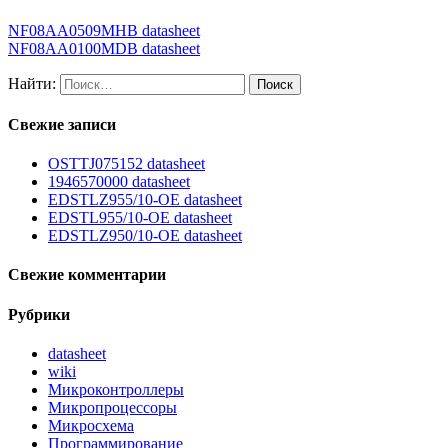
NF08AA0509MHB datasheet
NF08AA0100MDB datasheet
Найти:
Свежие записи
OSTTJ075152 datasheet
1946570000 datasheet
EDSTLZ955/10-OE datasheet
EDSTL955/10-OE datasheet
EDSTLZ950/10-OE datasheet
Свежие комментарии
Рубрики
datasheet
wiki
Микроконтроллеры
Микропроцессоры
Микросхема
Программирование