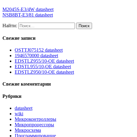
M2045S-E3/4W datasheet
NSB8BT-E3/81 datasheet
Найти:
Свежие записи
OSTTJ075152 datasheet
1946570000 datasheet
EDSTLZ955/10-OE datasheet
EDSTL955/10-OE datasheet
EDSTLZ950/10-OE datasheet
Свежие комментарии
Рубрики
datasheet
wiki
Микроконтроллеры
Микропроцессоры
Микросхема
Программирование