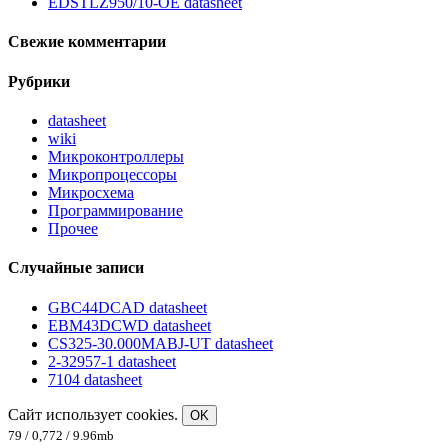
EDSTLZ950/10-OE datasheet
Свежие комментарии
Рубрики
datasheet
wiki
Микроконтроллеры
Микропроцессоры
Микросхема
Программирование
Прочее
Случайные записи
GBC44DCAD datasheet
EBM43DCWD datasheet
CS325-30.000MABJ-UT datasheet
2-32957-1 datasheet
7104 datasheet
Сайт использует cookies.
OK
79 / 0,772 / 9.96mb