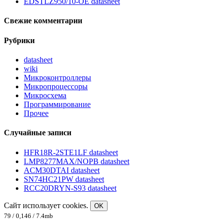
EDSTLZ950/10-OE datasheet
Свежие комментарии
Рубрики
datasheet
wiki
Микроконтроллеры
Микропроцессоры
Микросхема
Программирование
Прочее
Случайные записи
HFR18R-2STE1LF datasheet
LMP8277MAX/NOPB datasheet
ACM30DTAI datasheet
SN74HC21PW datasheet
RCC20DRYN-S93 datasheet
Сайт использует cookies.
OK
79 / 0,146 / 7.4mb