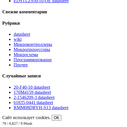
EDSTLZ950/10-OE datasheet
Свежие комментарии
Рубрики
datasheet
wiki
Микроконтроллеры
Микропроцессоры
Микросхема
Программирование
Прочее
Случайные записи
20-F40-10 datasheet
170M4159 datasheet
2-1546209-3 datasheet
61835-0441 datasheet
RMM08DRYH-S13 datasheet
Сайт использует cookies.
OK
79 / 0,827 / 9.96mb