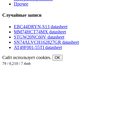
Прочее
Случайные записи
EBC44DRYN-S13 datasheet
MM74HCT74MX datasheet
STGW20NC60V datasheet
SN74ALVCH162827GR datasheet
AT49F001-55TI datasheet
Сайт использует cookies.
OK
79 / 0,210 / 7.4mb