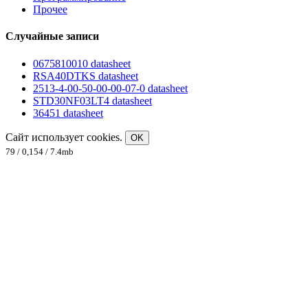
Прочее
Случайные записи
0675810010 datasheet
RSA40DTKS datasheet
2513-4-00-50-00-00-07-0 datasheet
STD30NF03LT4 datasheet
36451 datasheet
Сайт использует cookies.
OK
79 / 0,154 / 7.4mb