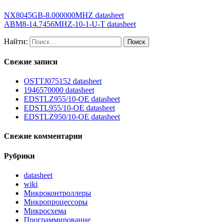
NX8045GB-8.000000MHZ datasheet
ABM8-14.7456MHZ-10-1-U-T datasheet
Найти:
Свежие записи
OSTTJ075152 datasheet
1946570000 datasheet
EDSTLZ955/10-OE datasheet
EDSTL955/10-OE datasheet
EDSTLZ950/10-OE datasheet
Свежие комментарии
Рубрики
datasheet
wiki
Микроконтроллеры
Микропроцессоры
Микросхема
Программирование