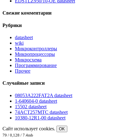
EDSTLZ950/10-OE datasheet
Свежие комментарии
Рубрики
datasheet
wiki
Микроконтроллеры
Микропроцессоры
Микросхема
Программирование
Прочее
Случайные записи
08053A222FAT2A datasheet
1-640604-0 datasheet
15502 datasheet
74ACT257MTC datasheet
10380-12R1-00 datasheet
Сайт использует cookies.
OK
79 / 0,128 / 7.4mb