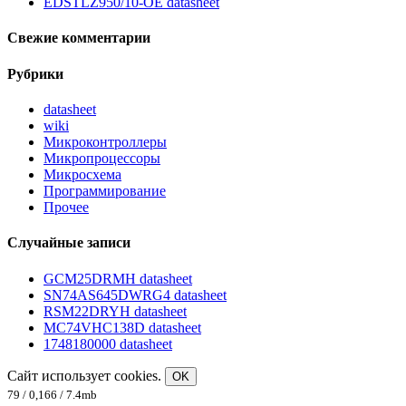
EDSTLZ950/10-OE datasheet
Свежие комментарии
Рубрики
datasheet
wiki
Микроконтроллеры
Микропроцессоры
Микросхема
Программирование
Прочее
Случайные записи
GCM25DRMH datasheet
SN74AS645DWRG4 datasheet
RSM22DRYH datasheet
MC74VHC138D datasheet
1748180000 datasheet
Сайт использует cookies.
OK
79 / 0,166 / 7.4mb