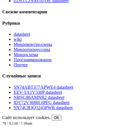
EDSTLZ950/10-OE datasheet
Свежие комментарии
Рубрики
datasheet
wiki
Микроконтроллеры
Микропроцессоры
Микросхема
Программирование
Прочее
Случайные записи
SN74ABT377APWE4 datasheet
EEV-TA1V330P datasheet
NBSG86AMNR2 datasheet
IDT72V3680L6PFG datasheet
SN74CB3Q3245PWR datasheet
Сайт использует cookies.
OK
79 / 0,138 / 7.39mb