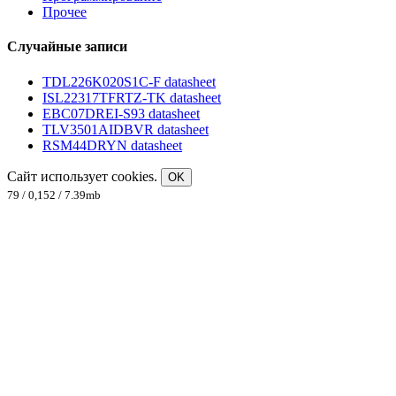
Прочее
Случайные записи
TDL226K020S1C-F datasheet
ISL22317TFRTZ-TK datasheet
EBC07DREI-S93 datasheet
TLV3501AIDBVR datasheet
RSM44DRYN datasheet
Сайт использует cookies.
OK
79 / 0,152 / 7.39mb