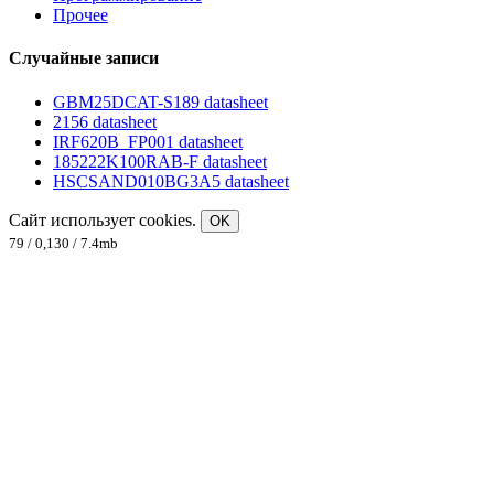
Прочее
Случайные записи
GBM25DCAT-S189 datasheet
2156 datasheet
IRF620B_FP001 datasheet
185222K100RAB-F datasheet
HSCSAND010BG3A5 datasheet
Сайт использует cookies.
OK
79 / 0,130 / 7.4mb