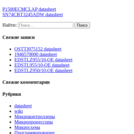
P1500ECMCLAP datasheet
SN74CBT3245ADW datasheet
Найти:
Свежие записи
OSTTJ075152 datasheet
1946570000 datasheet
EDSTLZ955/10-OE datasheet
EDSTL955/10-OE datasheet
EDSTLZ950/10-OE datasheet
Свежие комментарии
Рубрики
datasheet
wiki
Микроконтроллеры
Микропроцессоры
Микросхема
Программирование