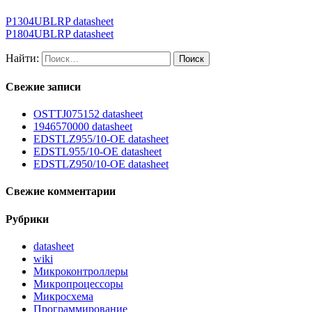
P1304UBLRP datasheet
P1804UBLRP datasheet
Найти:
Свежие записи
OSTTJ075152 datasheet
1946570000 datasheet
EDSTLZ955/10-OE datasheet
EDSTL955/10-OE datasheet
EDSTLZ950/10-OE datasheet
Свежие комментарии
Рубрики
datasheet
wiki
Микроконтроллеры
Микропроцессоры
Микросхема
Программирование