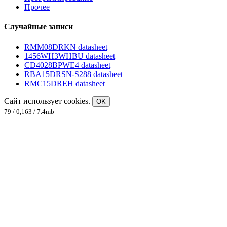
Прочее
Случайные записи
RMM08DRKN datasheet
1456WH3WHBU datasheet
CD4028BPWE4 datasheet
RBA15DRSN-S288 datasheet
RMC15DREH datasheet
Сайт использует cookies.
OK
79 / 0,163 / 7.4mb