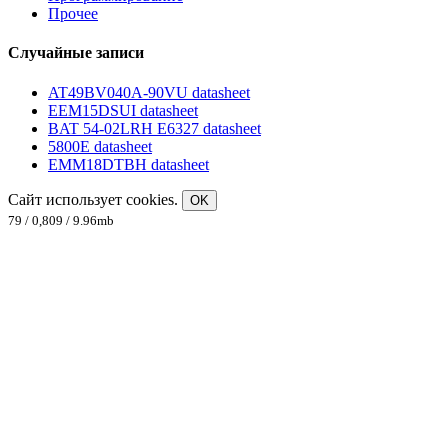
Прочее
Случайные записи
AT49BV040A-90VU datasheet
EEM15DSUI datasheet
BAT 54-02LRH E6327 datasheet
5800E datasheet
EMM18DTBH datasheet
Сайт использует cookies.
OK
79 / 0,809 / 9.96mb