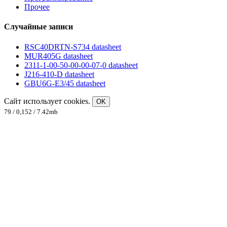
Прочее
Случайные записи
RSC40DRTN-S734 datasheet
MUR405G datasheet
2311-1-00-50-00-00-07-0 datasheet
J216-410-D datasheet
GBU6G-E3/45 datasheet
Сайт использует cookies.
OK
79 / 0,152 / 7.42mb