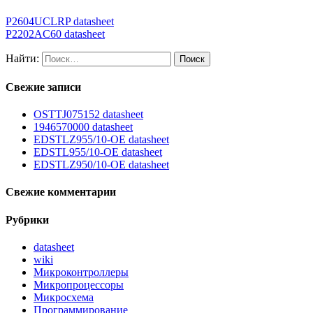
P2604UCLRP datasheet
P2202AC60 datasheet
Найти:
Свежие записи
OSTTJ075152 datasheet
1946570000 datasheet
EDSTLZ955/10-OE datasheet
EDSTL955/10-OE datasheet
EDSTLZ950/10-OE datasheet
Свежие комментарии
Рубрики
datasheet
wiki
Микроконтроллеры
Микропроцессоры
Микросхема
Программирование