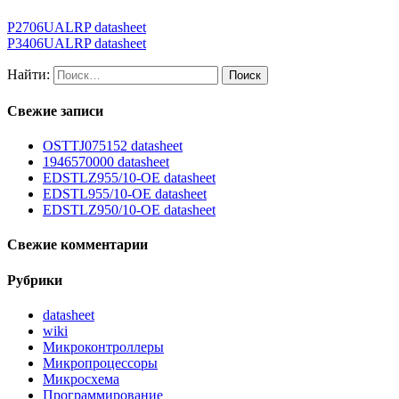
P2706UALRP datasheet
P3406UALRP datasheet
Найти:
Свежие записи
OSTTJ075152 datasheet
1946570000 datasheet
EDSTLZ955/10-OE datasheet
EDSTL955/10-OE datasheet
EDSTLZ950/10-OE datasheet
Свежие комментарии
Рубрики
datasheet
wiki
Микроконтроллеры
Микропроцессоры
Микросхема
Программирование