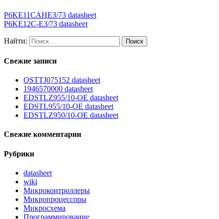
P6KE11CAHE3/73 datasheet
P6KE12C-E3/73 datasheet
Найти:
Свежие записи
OSTTJ075152 datasheet
1946570000 datasheet
EDSTLZ955/10-OE datasheet
EDSTL955/10-OE datasheet
EDSTLZ950/10-OE datasheet
Свежие комментарии
Рубрики
datasheet
wiki
Микроконтроллеры
Микропроцессоры
Микросхема
Программирование