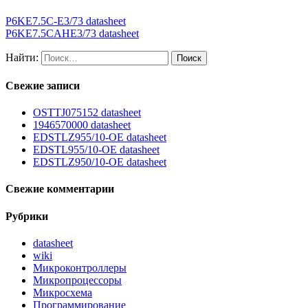
P6KE7.5C-E3/73 datasheet
P6KE7.5CAHE3/73 datasheet
Найти:
Свежие записи
OSTTJ075152 datasheet
1946570000 datasheet
EDSTLZ955/10-OE datasheet
EDSTL955/10-OE datasheet
EDSTLZ950/10-OE datasheet
Свежие комментарии
Рубрики
datasheet
wiki
Микроконтроллеры
Микропроцессоры
Микросхема
Программирование