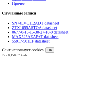
Прочее
Случайные записи
SN74LVC112ADT datasheet
ZTX1055ASTOA datasheet
0677-0-15-15-30-27-10-0 datasheet
MAX525AEAP+T datasheet
55917-501LF datasheet
Сайт использует cookies.
OK
79 / 0,150 / 7.4mb