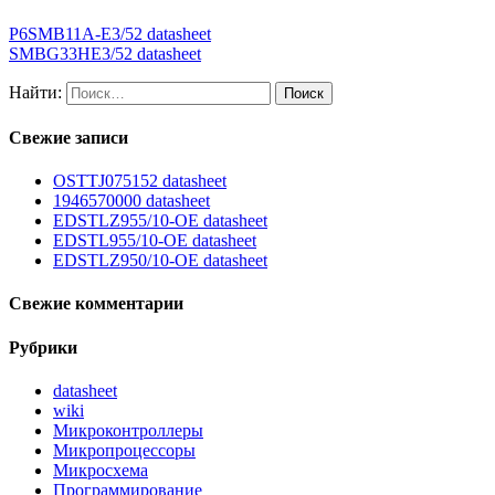
P6SMB11A-E3/52 datasheet
SMBG33HE3/52 datasheet
Найти:
Свежие записи
OSTTJ075152 datasheet
1946570000 datasheet
EDSTLZ955/10-OE datasheet
EDSTL955/10-OE datasheet
EDSTLZ950/10-OE datasheet
Свежие комментарии
Рубрики
datasheet
wiki
Микроконтроллеры
Микропроцессоры
Микросхема
Программирование