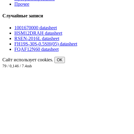
Прочее
Случайные записи
1001670000 datasheet
HSM12DRAH datasheet
RSEN-2016L datasheet
FH19S-30S-0.5SH(05) datasheet
FQAF12N60 datasheet
Сайт использует cookies.
OK
79 / 0,146 / 7.4mb