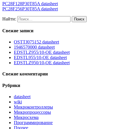
PC28F128P30T85A datasheet
PC28F256P30T85A datasheet
Найти:
Свежие записи
OSTTJ075152 datasheet
1946570000 datasheet
EDSTLZ955/10-OE datasheet
EDSTL955/10-OE datasheet
EDSTLZ950/10-OE datasheet
Свежие комментарии
Рубрики
datasheet
wiki
Микроконтроллеры
Микропроцессоры
Микросхема
Программирование
Прочее