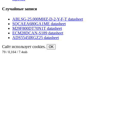
Случайные записи
ABLSG-25.000MHZ-D-2-Y-F-T datasheet
SQCAEA680GA1ME datasheet
M29F800DT70N1T datasheet
ECM28DCAN-S189 datasheet
ADS5545IRGZ25 datasheet
Сайт использует cookies.
OK
79 / 0,164 / 7.4mb