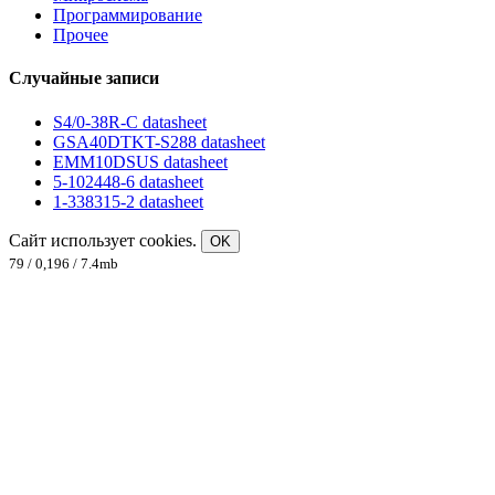
Программирование
Прочее
Случайные записи
S4/0-38R-C datasheet
GSA40DTKT-S288 datasheet
EMM10DSUS datasheet
5-102448-6 datasheet
1-338315-2 datasheet
Сайт использует cookies.
OK
79 / 0,196 / 7.4mb