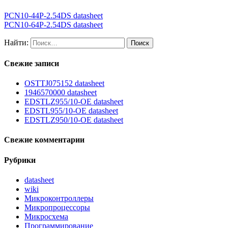
PCN10-44P-2.54DS datasheet
PCN10-64P-2.54DS datasheet
Найти:
Свежие записи
OSTTJ075152 datasheet
1946570000 datasheet
EDSTLZ955/10-OE datasheet
EDSTL955/10-OE datasheet
EDSTLZ950/10-OE datasheet
Свежие комментарии
Рубрики
datasheet
wiki
Микроконтроллеры
Микропроцессоры
Микросхема
Программирование