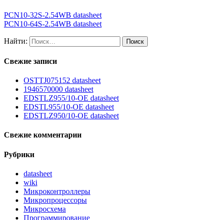
PCN10-32S-2.54WB datasheet
PCN10-64S-2.54WB datasheet
Найти:
Свежие записи
OSTTJ075152 datasheet
1946570000 datasheet
EDSTLZ955/10-OE datasheet
EDSTL955/10-OE datasheet
EDSTLZ950/10-OE datasheet
Свежие комментарии
Рубрики
datasheet
wiki
Микроконтроллеры
Микропроцессоры
Микросхема
Программирование