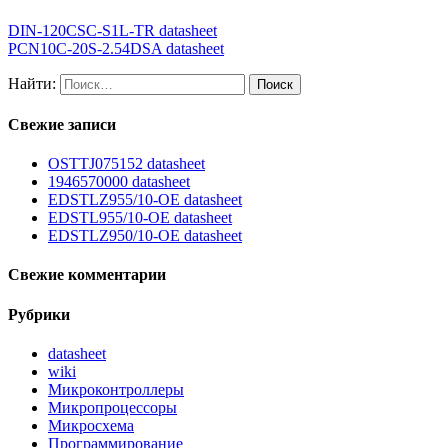
DIN-120CSC-S1L-TR datasheet
PCN10C-20S-2.54DSA datasheet
Найти:
Свежие записи
OSTTJ075152 datasheet
1946570000 datasheet
EDSTLZ955/10-OE datasheet
EDSTL955/10-OE datasheet
EDSTLZ950/10-OE datasheet
Свежие комментарии
Рубрики
datasheet
wiki
Микроконтроллеры
Микропроцессоры
Микросхема
Программирование