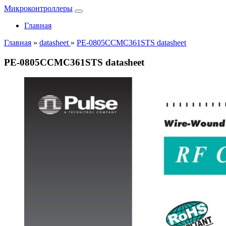
Микроконтроллеры
Главная
Главная
»
datasheet
»
PE-0805CCMC361STS datasheet
PE-0805CCMC361STS datasheet