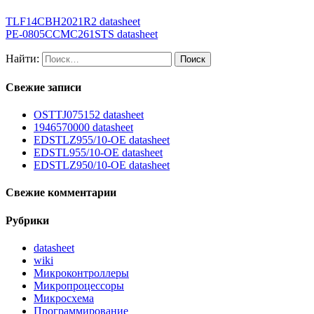
TLF14CBH2021R2 datasheet
PE-0805CCMC261STS datasheet
Найти:
Свежие записи
OSTTJ075152 datasheet
1946570000 datasheet
EDSTLZ955/10-OE datasheet
EDSTL955/10-OE datasheet
EDSTLZ950/10-OE datasheet
Свежие комментарии
Рубрики
datasheet
wiki
Микроконтроллеры
Микропроцессоры
Микросхема
Программирование