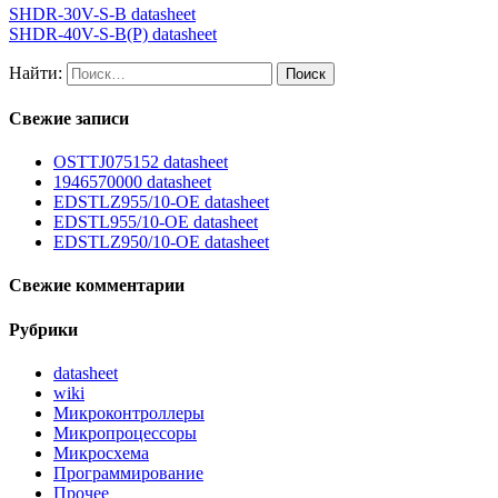
SHDR-30V-S-B datasheet
SHDR-40V-S-B(P) datasheet
Найти:
Свежие записи
OSTTJ075152 datasheet
1946570000 datasheet
EDSTLZ955/10-OE datasheet
EDSTL955/10-OE datasheet
EDSTLZ950/10-OE datasheet
Свежие комментарии
Рубрики
datasheet
wiki
Микроконтроллеры
Микропроцессоры
Микросхема
Программирование
Прочее