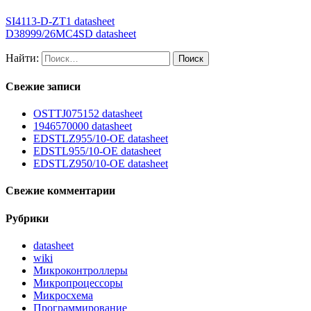
SI4113-D-ZT1 datasheet
D38999/26MC4SD datasheet
Найти:
Свежие записи
OSTTJ075152 datasheet
1946570000 datasheet
EDSTLZ955/10-OE datasheet
EDSTL955/10-OE datasheet
EDSTLZ950/10-OE datasheet
Свежие комментарии
Рубрики
datasheet
wiki
Микроконтроллеры
Микропроцессоры
Микросхема
Программирование