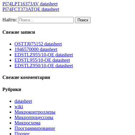
PI74LPT16373AV datasheet
PI74FCT373ATQE datasheet
Найти:
Свежие записи
OSTTJ075152 datasheet
1946570000 datasheet
EDSTLZ955/10-OE datasheet
EDSTL955/10-OE datasheet
EDSTLZ950/10-OE datasheet
Свежие комментарии
Рубрики
datasheet
wiki
Микроконтроллеры
Микропроцессоры
Микросхема
Программирование
Прочее