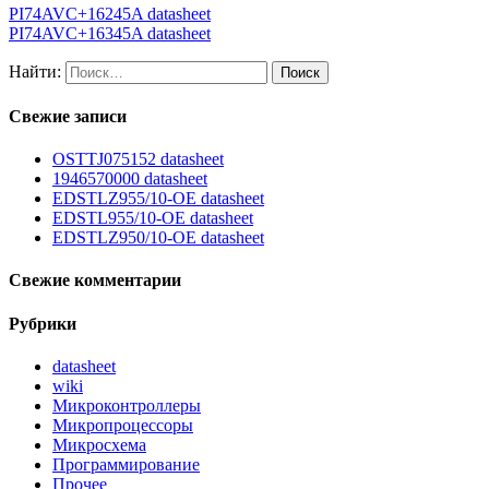
PI74AVC+16245A datasheet
PI74AVC+16345A datasheet
Найти:
Свежие записи
OSTTJ075152 datasheet
1946570000 datasheet
EDSTLZ955/10-OE datasheet
EDSTL955/10-OE datasheet
EDSTLZ950/10-OE datasheet
Свежие комментарии
Рубрики
datasheet
wiki
Микроконтроллеры
Микропроцессоры
Микросхема
Программирование
Прочее