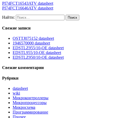
PI74FCT16543ATV datasheet
PI74FCT16646ATV datasheet
Найти:
Свежие записи
OSTTJ075152 datasheet
1946570000 datasheet
EDSTLZ955/10-OE datasheet
EDSTL955/10-OE datasheet
EDSTLZ950/10-OE datasheet
Свежие комментарии
Рубрики
datasheet
wiki
Микроконтроллеры
Микропроцессоры
Микросхема
Программирование
Прочее