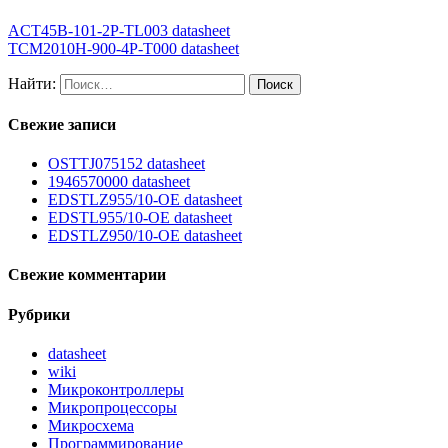
ACT45B-101-2P-TL003 datasheet
TCM2010H-900-4P-T000 datasheet
Найти:
Свежие записи
OSTTJ075152 datasheet
1946570000 datasheet
EDSTLZ955/10-OE datasheet
EDSTL955/10-OE datasheet
EDSTLZ950/10-OE datasheet
Свежие комментарии
Рубрики
datasheet
wiki
Микроконтроллеры
Микропроцессоры
Микросхема
Программирование