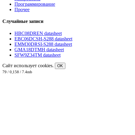
Программирование
Прочее
Случайные записи
HBC08DREN datasheet
EBC06DCSH-S288 datasheet
EMM30DRSI-S288 datasheet
GMA18DTMH datasheet
SFW9Z34TM datasheet
Сайт использует cookies.
OK
79 / 0,158 / 7.4mb