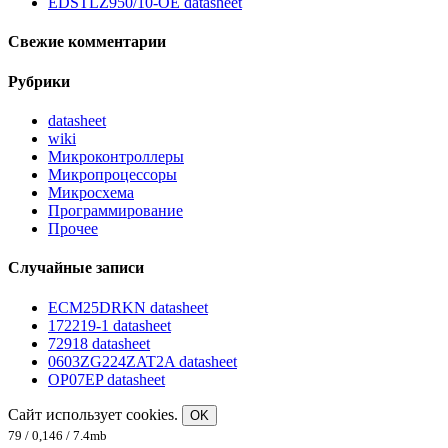
EDSTLZ950/10-OE datasheet
Свежие комментарии
Рубрики
datasheet
wiki
Микроконтроллеры
Микропроцессоры
Микросхема
Программирование
Прочее
Случайные записи
ECM25DRKN datasheet
172219-1 datasheet
72918 datasheet
0603ZG224ZAT2A datasheet
OP07EP datasheet
Сайт использует cookies.
OK
79 / 0,146 / 7.4mb