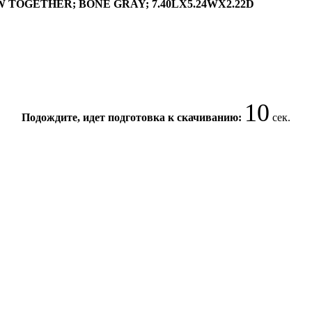
 TOGETHER; BONE GRAY; 7.40LX5.24WX2.22D
10
Подождите, идет подготовка к скачиванию:
сек.