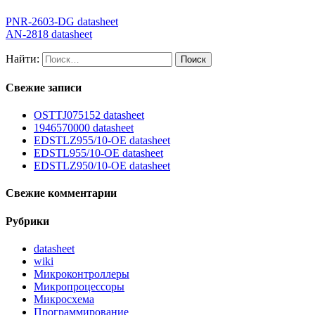
PNR-2603-DG datasheet
AN-2818 datasheet
Найти:
Свежие записи
OSTTJ075152 datasheet
1946570000 datasheet
EDSTLZ955/10-OE datasheet
EDSTL955/10-OE datasheet
EDSTLZ950/10-OE datasheet
Свежие комментарии
Рубрики
datasheet
wiki
Микроконтроллеры
Микропроцессоры
Микросхема
Программирование